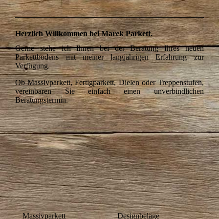
Herzlich Willkommen bei
Marek Parkett
.
Gerne stehe ich Ihnen bei der Beratung Ihres neuen
Parkettbodens mit meiner langjährigen Erfahrung zur
Verfügung.
Ob Massivparkett, Fertigparkett, Dielen oder Treppenstufen,
vereinbaren Sie einfach einen unverbindlichen
Beratungstermin.
Massivparkett
Designbeläge